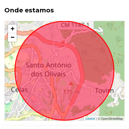
Onde estamos
+
−
Leaflet
| © OpenStreetMap