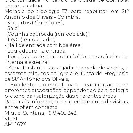
Oportunidade no centro da cidade de Coimbra,
em zona calma.
Moradia de tipologia T3 para reabilitar, em Stº
António dos Olivais – Coimbra.
- 3 quartos (2 interiores);
- Sala;
- Cozinha equipada (remodelada);
- 1 WC (remodelado);
- Hall de entrada com boa área;
- Logradouro na entrada;
- Localização central com rápido acesso à circular
interna e externa;
- Zona bastante sossegada, rodeada de verdes, a
escassos minutos da Igreja e Junta de Freguesia
de Stº António dos Olivais;
- Excelente potencial para reabilitação com
diferentes disposições, dependendo da tipologia
pretendida / valorização das diferentes áreas.
Para mais informações e agendamento de visitas,
entre pf em contacto.
Miguel Santana – 919 405 242
VIRSI
AMI 16591