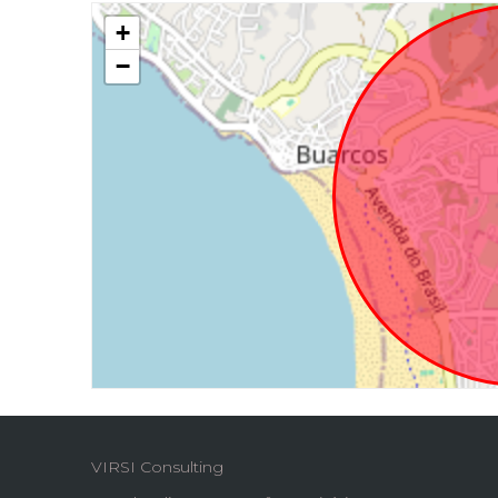
+
−
VIRSI Consulting