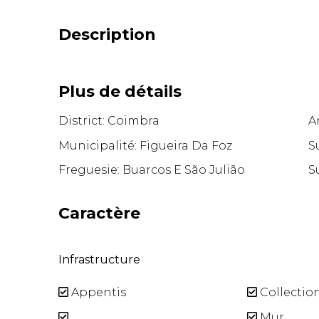
Description
Plus de détails
District: Coimbra
A
Municipalité: Figueira Da Foz
S
Freguesie: Buarcos E São Julião
S
Caractère
Infrastructure
Appentis
Collectio
Mur